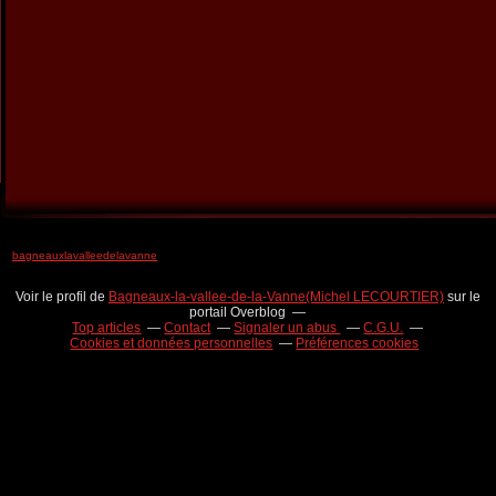
bagneauxlavalleedelavanne
Voir le profil de
Bagneaux-la-vallee-de-la-Vanne(Michel LECOURTIER)
sur le
portail Overblog
Top articles
Contact
Signaler un abus
C.G.U.
Cookies et données personnelles
Préférences cookies