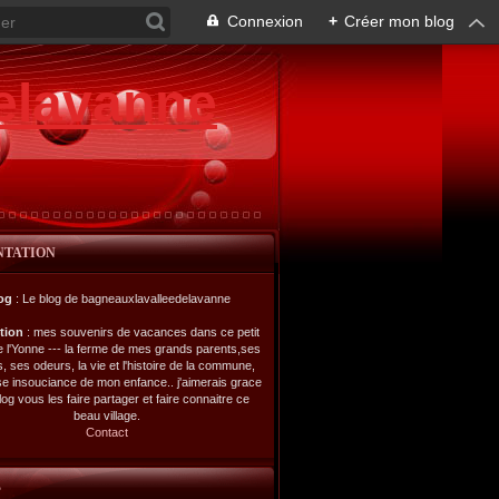
Connexion
+
Créer mon blog
elavanne
NTATION
og
: Le blog de bagneauxlavalleedelavanne
ption
: mes souvenirs de vacances dans ce petit
de l'Yonne --- la ferme de mes grands parents,ses
s, ses odeurs, la vie et l'histoire de la commune,
se insouciance de mon enfance.. j'aimerais grace
log vous les faire partager et faire connaitre ce
beau village.
Contact
L