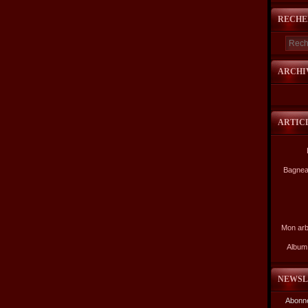
RECHE
ARCHI
ARTIC
Bagnea
Mon arb
Album 
NEWSL
Abonne