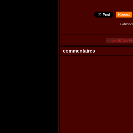
Repost
Publishe
<< LA VIE A LA F
commentaires