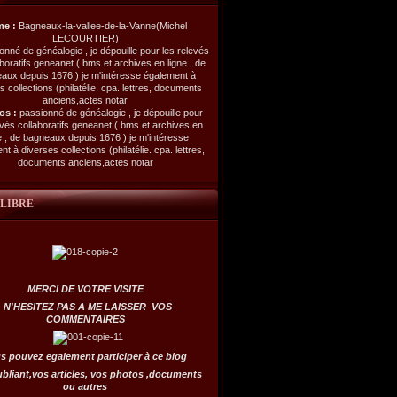
me :
Bagneaux-la-vallee-de-la-Vanne(Michel
LECOURTIER)
os :
passionné de généalogie , je dépouille pour
evés collaboratifs geneanet ( bms et archives en
e , de bagneaux depuis 1676 ) je m'intéresse
t à diverses collections (philatélie. cpa. lettres,
documents anciens,actes notar
 LIBRE
MERCI DE VOTRE VISITE
N'HESITEZ PAS A ME LAISSER VOS
COMMENTAIRES
s pouvez egalement participer à ce blog
ubliant,vos articles, vos photos ,documents
ou autres