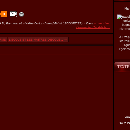
Na
0
d By Bagneaux-La-Vallee-De-La-Vanne(Michel LECOURTIER)
-
Dans
autres sites
Commenter Cet Article
…
À Prop
ERME
L'ECOLE ET LES MAITRES D'ECOLE... >>
les rel
lign
égalemen
TEXTE
vou
en y p