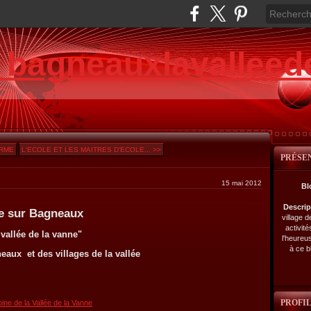
e bagneauxlavalleed
ERME
L'ECOLE ET LES MAITRES D'ECOLE... >>
PRÉSE
15 mai 2012
Bl
Descri
Bagneaux
village 
activité
 vallée de la vanne"
l'heureu
à ce b
eaux et des villages de la vallée
PROFI
ine de la Vallée de la Vanne