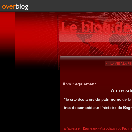
Le blog d
<< LA VIE A LA F
A voir egalement
Autre site sur 
"le site des amis du patrimoine de la
tres documenté sur l'histoire de Bagn
a l'adresse : Bagneaux - Association du Patrimo