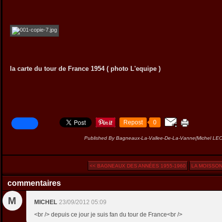
la carte du tour de France 1954 ( photo L'equipe )
Repost
0
Published By Bagneaux-La-Vallee-De-La-Vanne(Michel L
<< BAGNEAUX DES ANNÉES 1955-1960
LA MOISSON
commentaires
M
MICHEL
23/09/2012 05:09
<br /> depuis ce jour je suis fan du tour de France<br />