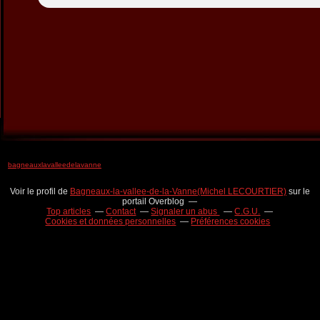
bagneauxlavalleedelavanne
Voir le profil de
Bagneaux-la-vallee-de-la-Vanne(Michel LECOURTIER)
sur le
portail Overblog
Top articles
Contact
Signaler un abus
C.G.U.
Cookies et données personnelles
Préférences cookies