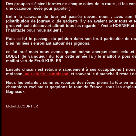
Des groupes s'étaient formés de chaque cotes de la route ,et les conv
une occasion rêvée pour papoter ).
Enfin la caravane du tour est passée devant nous , avec son lo
(distribution de journaux ,de gadgets il y en avaient pour tous et t
gros véhicule découvert attirait tous les regards " Yvette HORNER 
l'habitacle pour nous saluer ! .
Puis ce fut le passage du peloton dans son bruit particulier de r
bien huilées s'enroulant autour des pignons.
ce fut bref mais nous avons quand même aperçus dans celui-ci 
BOBET (le vainqueur du tour cette année la ) le maillot a pois
maillot vert de Ferdi KUBLER.
Ensuite chacun est retourné rapidement à ses occupations ( nous
moisson
voir article la moisson
et souvent le dimanche il restait de
Nous les enfants , sommes repartis des rêves pleins la tète en im
champions cycliste et gagnions le tour de France, sous les appla
Bagneaux
Michel LECOURTIER