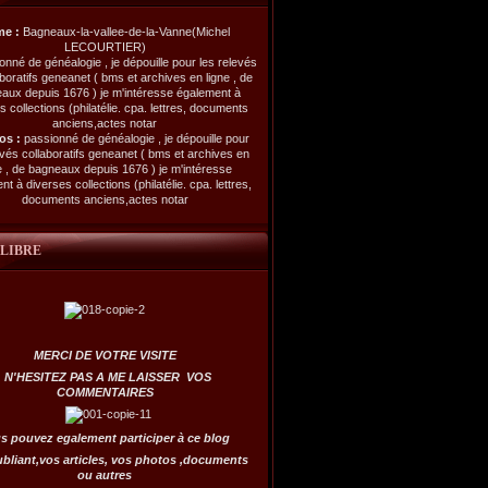
me :
Bagneaux-la-vallee-de-la-Vanne(Michel
LECOURTIER)
os :
passionné de généalogie , je dépouille pour
evés collaboratifs geneanet ( bms et archives en
e , de bagneaux depuis 1676 ) je m'intéresse
t à diverses collections (philatélie. cpa. lettres,
documents anciens,actes notar
 LIBRE
MERCI DE VOTRE VISITE
N'HESITEZ PAS A ME LAISSER VOS
COMMENTAIRES
s pouvez egalement participer à ce blog
ubliant,vos articles, vos photos ,documents
ou autres