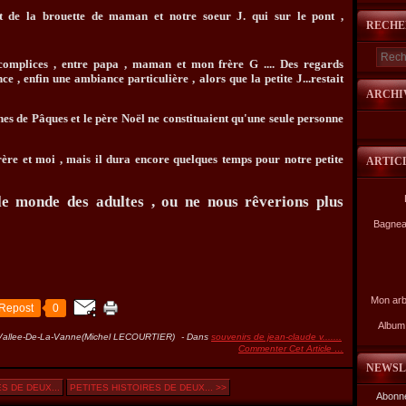
 de la brouette de maman et notre soeur J. qui sur le pont ,
RECHE
omplices , entre papa , maman et mon frère G .... Des regards
e , enfin une ambiance particulière , alors que la petite J...restait
ARCHI
es de Pâques et le père Noël ne constituaient qu'une seule personne
re et moi , mais il dura encore quelques temps pour notre petite
ARTIC
le monde des adultes , ou ne nous rêverions plus
Bagnea
Mon arb
Repost
0
Album 
Vallee-De-La-Vanne(Michel LECOURTIER)
-
Dans
souvenirs de jean-claude v.......
Commenter Cet Article
…
NEWSL
S DE DEUX...
PETITES HISTOIRES DE DEUX... >>
Abonne