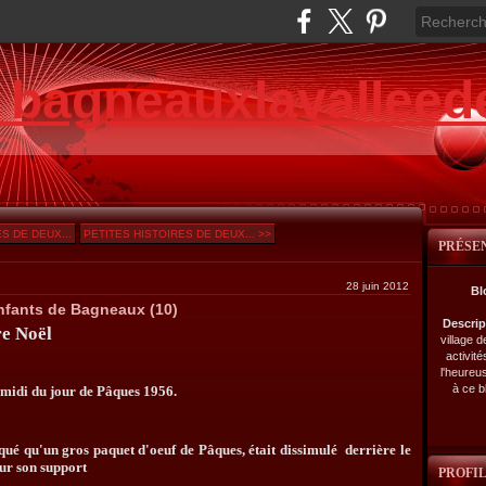
e bagneauxlavalleed
S DE DEUX...
PETITES HISTOIRES DE DEUX... >>
PRÉSE
28 juin 2012
Bl
enfants de Bagneaux (10)
Descri
e Noël
village 
activité
l'heureu
à ce b
e midi du jour de Pâques 1956.
qué qu'un gros paquet d'oeuf de Pâques, était dissimulé derrière le
sur son support
PROFI