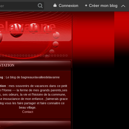
Connexion
+
Créer mon blog
elavanne
NTATION
og
: Le blog de bagneauxlavalleedelavanne
ption
: mes souvenirs de vacances dans ce petit
de l'Yonne --- la ferme de mes grands parents,ses
s, ses odeurs, la vie et l'histoire de la commune,
se insouciance de mon enfance.. j'aimerais grace
log vous les faire partager et faire connaitre ce
beau village.
Contact
L