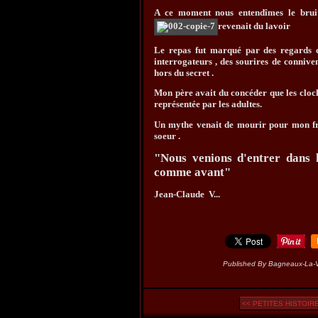
A ce moment nous entendîmes le bruit
revenait du lavoir
Le repas fut marqué par des regards c
interrogateurs , des sourires de connivenc
hors du secret .
Mon père avait du concéder que les cloch
représentée par les adultes.
Un mythe venait de mourir pour mon frè
soeur .
"Nous venions d'entrer dans 
comme avant"
Jean-Claude V...
Published By Bagneaux-La-
<< PETITES HISTOIRE