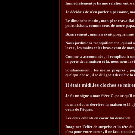
Immédiatement je fis une relation entre ce
Je décidais de n'en parler a personne, mai
Le dimanche matin , mon père travaillait
petits châssis, comme ceux de notre papa.
Bizarrement , maman avait programmé ce m
Nous jardinions tranquillement , quand a
laver , les mains et les bras avant de man
Comme a accoutumée , il remplissait une
la porte de la maison et là, nous nous lav
Soudainement , les mains propres , papa
quelque chose , il se dirigeait derrière la
Il était midi,les cloches se mir
Je fis un signe a mon frère G. pour qu'il 
nous arrivons derrière la maison et là , 
oeufs de Pâques.
Les deux enfants en coeur lui demande : "
Imaginez l'effet de surprise et la tête d
c'est pour votre soeur , il ne faut rien dire