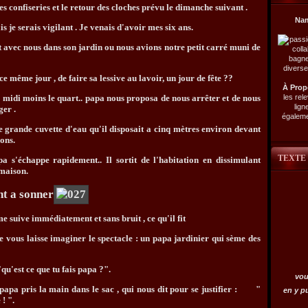
s confiseries et le retour des cloches prévu le dimanche suivant .
Na
s je serais vigilant . Je venais d'avoir mes six ans.
 avec nous dans son jardin ou nous avions notre petit carré muni de
ême jour , de faire sa lessive au lavoir, un jour de fête ??
À Prop
les rel
 midi moins le quart.. papa nous proposa de nous arrêter et de nous
lign
ger .
égalemen
 grande cuvette d'eau qu'il disposait a cinq mètres environ devant
ions.
TEXTE
 s'échappe rapidement.. Il sortit de l'habitation en dissimulant
 maison.
ent a sonner
me suive immédiatement et sans bruit , ce qu'il fit
je vous laisse imaginer le spectacle : un papa jardinier qui sème des
qu'est ce que tu fais papa ?".
vou
u papa pris la main dans le sac , qui nous dit pour se justifier : "
en y p
 ! ".