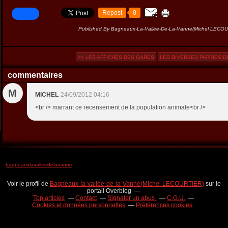
Repost
0
Published By Bagneaux-La-Vallee-De-La-Vanne(Michel LECO
<< LES AFFICHES DES GARES
LES DIVERSES PARTIES DE 
commentaires
M
MICHEL
24/09/2012 04:16
<br /> marrant ce recensement de la population animale<br />
bagneauxlavalleedelavanne
Voir le profil de
Bagneaux-la-vallee-de-la-Vanne(Michel LECOURTIER)
sur le
portail Overblog
Top articles
Contact
Signaler un abus
C.G.U.
Cookies et données personnelles
Préférences cookies