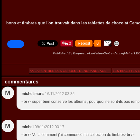
bons et timbres que l'on trouvait dans les tablettes de chocolat Cemo
Repost
0
Published By Bagneaux-La-Vallee-De-La-Vanne(Michel L
<< LA RENTREE DES GERBES , L'ENGRANGEAGE...
LES RECETTES E
commentaires
M
michel,marc
16/11/2012 03:35
<br /> super bien conservé les albums , pourquoi ne sont-ils pas rempl
M
michel
09/11/2012 03:17
<br /> Voila comment j'ai commencé ma collection de timbres<br />