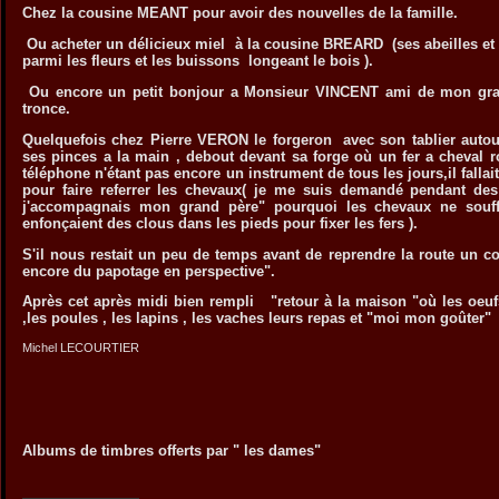
Chez la cousine MEANT pour avoir des nouvelles de la famille.
Ou acheter un délicieux miel à la cousine BREARD (ses abeilles et s
parmi les fleurs et les buissons longeant le bois ).
Ou encore un petit bonjour a Monsieur VINCENT ami de mon grand
tronce.
Quelquefois chez Pierre VERON le forgeron avec son tablier autour
ses pinces a la main , debout devant sa forge où un fer a cheva
téléphone n'étant pas encore un instrument de tous les jours,il fall
pour faire referrer les chevaux( je me suis demandé pendant d
j'accompagnais mon grand père" pourquoi les chevaux ne souff
enfonçaient des clous dans les pieds pour fixer les fers ).
S'il nous restait un peu de temps avant de reprendre la route un
encore du papotage en perspective".
Après cet après midi bien rempli "retour à la maison "où les oeuf
,les poules , les lapins , les vaches leurs repas et "moi mon goûter"
Michel LECOURTIER
Albums de timbres offerts par " les dames"