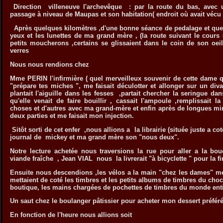
Direction villeneuve l'archevêque : par la route du bas, avec 
passage à niveau de Maupas et son habitation( endroit où avait vécu
Après quelques kilomètres ,d'une bonne séance de pedalage et quel
yeux et les lunettes de ma grand mère , (la route suivant le cours d
petits moucherons ,certains se glissaient dans le coin de son oei
verres
Nous nous rendions chez
Mme PERIN l'infirmière ( quel merveilleux souvenir de cette dame q
"prépare tes miches ", me faisait déculotter et allonger sur un div
plantait l'aiguille dans les fesses ,partait chercher la seringue da
qu'elle venait de faire bouillir , cassait l'ampoule ,remplissait l
choses et d'autres avec ma grand-mère et enfin après de longues minu
deux parties et me faisait mon injection.
Sitôt sorti de cet enfer ,nous allions a la librairie (située juste a 
journal de mickey et ma grand mère son "nous deux".
Notre lecture achetée nous traversions la rue pour aller a la b
viande fraîche , Jean VIAL nous la livrerait "à bicyclette " pour la f
Ensuite nous descendions ,les vélos a la main "chez les dames" me
mettaient de coté les timbres et les petits albums de timbres du choco
boutique, les mains chargées de pochettes de timbres du monde entier 
Un saut chez le boulanger pâtissier pour acheter mon dessert préf
En fonction de l'heure nous allions soit