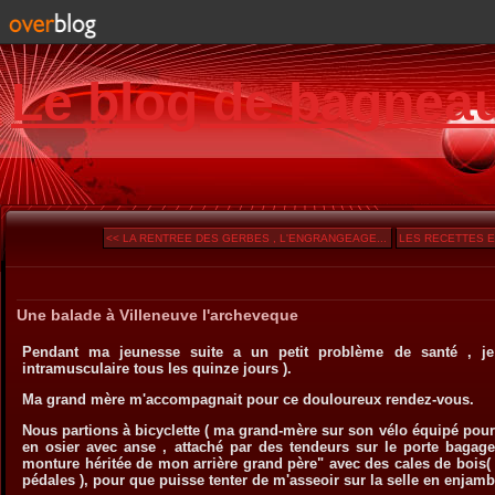
Le blog de bagnea
<< LA RENTREE DES GERBES , L'ENGRANGEAGE...
LES RECETTES E
Une balade à Villeneuve l'archeveque
Pendant ma jeunesse suite a un petit problème de santé , je
intramusculaire tous les quinze jours ).
Ma grand mère m'accompagnait pour ce douloureux rendez-vous.
Nous partions à bicyclette ( ma grand-mère sur son vélo équipé pour
en osier avec anse , attaché par des tendeurs sur le porte bagag
monture héritée de mon arrière grand père" avec des cales de bois(
pédales ), pour que puisse tenter de m'asseoir sur la selle en enjamb