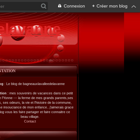
Connexion
+
Créer mon blog
elavanne
NTATION
og
: Le blog de bagneauxlavalleedelavanne
ption
: mes souvenirs de vacances dans ce petit
de l'Yonne --- la ferme de mes grands parents,ses
s, ses odeurs, la vie et l'histoire de la commune,
se insouciance de mon enfance.. j'aimerais grace
log vous les faire partager et faire connaitre ce
beau village.
Contact
L