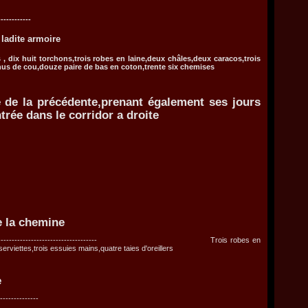
-----------
te armoire
 dix huit torchons,trois robes en laine,deux châles,deux caracos,trois
hus de cou,douze paire de bas en coton,trente six chemises
e la précédente,prenant également ses jours
trée dans le corridor a droite
-------------
e la chemine
----------------------------------------------------- Trois robes en
erviettes,trois essuies mains,quatre taies d'oreillers
e
--------------