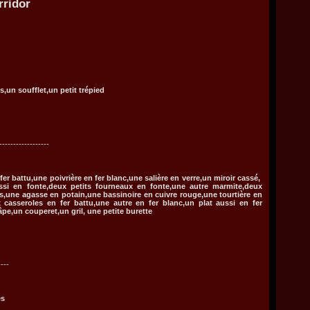
rridor
foyer
--------------------
s,un soufflet,un petit trépied
--------------------------------------
fer battu,une poivrière en fer blanc,une salière en verre,un miroir cassé,
si en fonte,deux petits fourneaux en fonte,une autre marmite,deux
s,une agasse en potain,une bassinoire en cuivre rouge,une tourtière en
 casseroles en fer battu,une autre en fer blanc,un plat aussi en fer
e,un couperet,un gril, une petite burette
-----------------------------
es