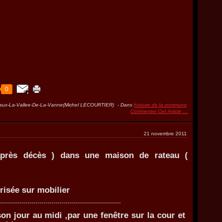
0
aux-La-Vallee-De-La-Vanne(Michel LECOURTIER)
-
Dans
histoire de la commune
Commenter Cet Article
…
21 novembre 2011
(après décès ) dans une maison de rateau (
mobilier
-------------------------------------------
n jour au midi ,par une fenêtre sur la cour et