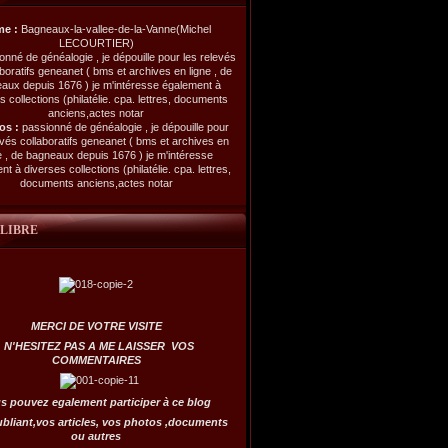
me :
Bagneaux-la-vallee-de-la-Vanne(Michel
LECOURTIER)
os :
passionné de généalogie , je dépouille pour
evés collaboratifs geneanet ( bms et archives en
e , de bagneaux depuis 1676 ) je m'intéresse
t à diverses collections (philatélie. cpa. lettres,
documents anciens,actes notar
 LIBRE
MERCI DE VOTRE VISITE
N'HESITEZ PAS A ME LAISSER VOS
COMMENTAIRES
s pouvez egalement participer à ce blog
ubliant,vos articles, vos photos ,documents
ou autres