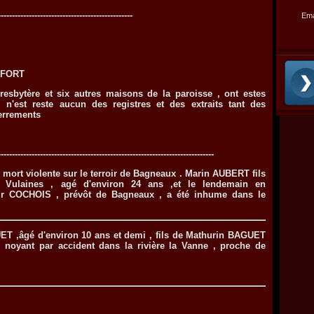
------------------------------------------------
Ema
HEFORT
e presbytère et six autres maisons de la paroisse , ont estes
l n'est reste aucun des registres et des extraits tant des
errements
-----------------------------------------------------------------------------
 mort violente sur le terroir de Bagneaux . Marin AUBERT fils
Vulaines , agé d'environ 24 ans ,et le lendemain en
r COCHOIS , prévôt de Bagneaux , a été inhume dans le
GUET ,âgé d'environ 10 ans et demi , fils de Mathurin BAGUET
e noyant par accident dans la rivière la Vanne , proche de