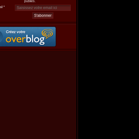
publiés.
il