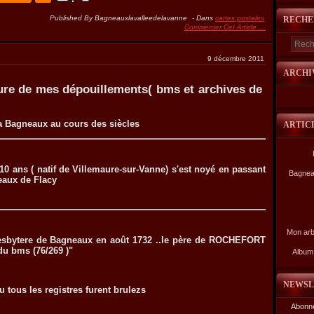
Published By Bagneauxlavalleedelavanne
-
Dans
cartes postales
RECHE
Commenter Cet Article
…
9 décembre 2011
ARCHI
sure de mes dépouillements( bms et archives de
, a Bagneaux au cours des siècles
ARTIC
0 ans ( natif de Villemaure-sur-Vanne) s'est noyé en passant
Bagnea
eaux de Flacy
Mon arb
presbytere de Bagneaux en août 1732 ..le père de ROCHEFORT
du bms (76/269 )"
Album 
NEWSL
u tous les registres furent brulezs
Abonne