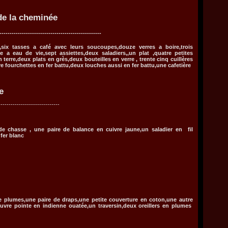
e la cheminée
--------------------------------------------------
s,six tasses a café avec leurs soucoupes,douze verres a boire,trois
re a eau de vie,sept assiettes,deux saladiers,,un plat ,quatre petites
terre,deux plats en grès,deux bouteilles en verre , trente cinq cuillères
tre fourchettes en fer battu,deux louches aussi en fer battu,une cafetière
e
-----------------------------
 de chasse , une paire de balance en cuivre jaune,un saladier en fil
 fer blanc
-----------------------
de plumes,une paire de draps,une petite couverture en coton,une autre
uvre pointe en indienne ouatée,un traversin,deux oreillers en plumes