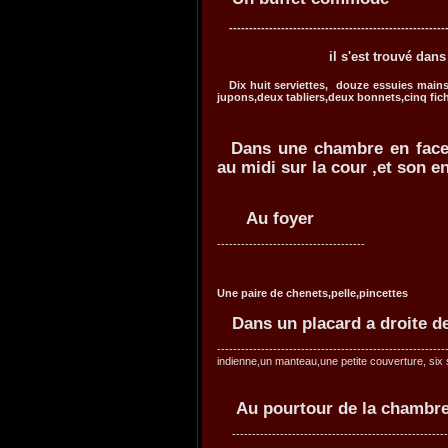
-------------------------------------------------------
il s'est trouvé dans ladi
Dix huit serviettes, douze essuies mains ,
jupons,deux tabliers,deux bonnets,cinq fic
Dans une chambre en face d
au midi sur la cour ,et son en
Au foyer
------------------------
Une paire de chenets,pelle,pincettes
Dans un placard a droite d
----------------------------------------
indienne,un manteau,une petite couverture, six s
Au pourtour de la chambr
------------------------------------------------------