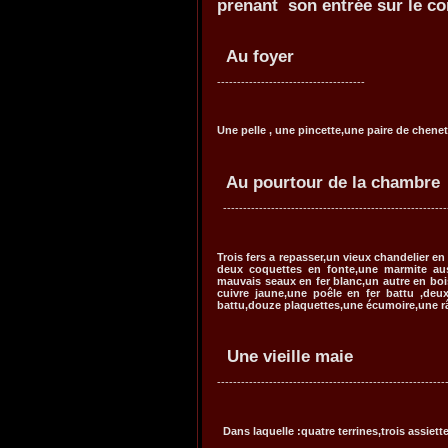
prenant son entrée sur le co
Au 
-----------------
Une pelle , une pincette,une paire de chenet
Au pourtour de la chambre
------------------------------------
Trois fers a repasser,un vieux chandelier en 
deux coquettes en fonte,une marmite aus
mauvais seaux en fer blanc,un autre en boi
cuivre jaune,une poêle en fer battu ,deux
battu,douze plaquettes,une écumoire,une râp
Une vieille maie
--------------------------------
Dans laquelle :quatre terrines,trois assiett