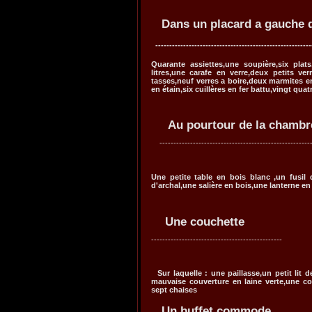
Dans un placard a gauche d
--------------------------------------------------------
Quarante assiettes,une soupière,six plat
litres,une carafe en verre,deux petits ver
tasses,neuf verres a boire,deux marmites en 
en étain,six cuillères en fer battu,vingt qua
Au pourtour de la chambr
-------------------------------------------------------
Une petite table en bois blanc ,un fusil
d'archal,une salière en bois,une lanterne en
Une couchette
------------------------
Sur laquelle : une paillasse,un petit lit 
mauvaise couverture en laine verte,une co
sept chaises
Un buffet commode