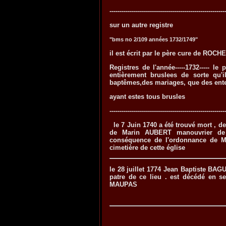
---------------------------------------------------------
sur un autre registre
"bms no 2/109 années 1732/1749"
il est écrit par le père cure de ROC
Registres de l'année-----1732----- l
entièrement bruslees de sorte qu'i
baptêmes,des mariages, que des ent
ayant estes tous brusles
---------------------------------------------------------
le 7 Juin 1740 a été trouvé mort , de
de Marin AUBERT manouvrier de 
conséquence de l'ordonnance de M
cimetière de cette église
le 28 juillet 1774 Jean Baptiste BA
patre de ce lieu . est décédé en s
MAUPAS