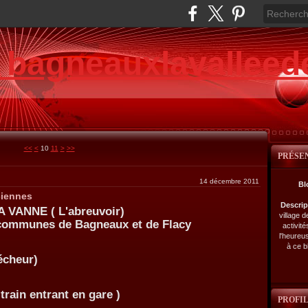
e bagneauxlavalleed
<<
<
10
11
>
>>
PRÉSE
14 décembre 2011
Bl
ciennes
Descri
VANNE ( L'abreuvoir)
village 
s communes de Bagneaux et de Flacy
activité
l'heureu
à ce b
cheur)
ain entrant en gare )
PROFI