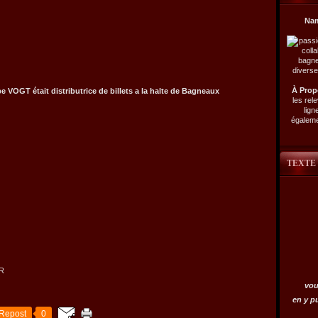
Na
À Prop
 VOGT était distributrice de billets a la halte de Bagneaux
les rel
lign
égalemen
TEXTE
ER
vou
en y p
Repost
0