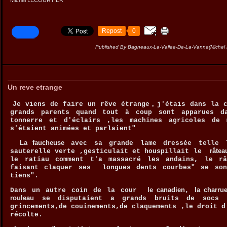
Repost
0
Published By Bagneaux-La-Vallee-De-La-Vanne(Miche
Un reve etrange
,
Je viens de faire un rêve étrange
j'étais dans la 
grands parents quand tout à coup sont apparues d
tonnerre et d'éclairs ,les machines agricoles de 
s'étaient animées et parlaient"
La faucheuse
avec sa grande lame dressée telle l
râtea
sauterelle verte ,gesticulait et houspillait le
le ratiau comment t'a massacré les andains, le râ
faisant claquer ses longues dents courbes" se son
tiens".
le canadien
la charru
Dans un autre coin de la cour
,
rouleau
se disputaient a grands bruits de socs 
grincements,de couinements,de claquements ,le droit d
récolte.