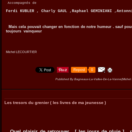
Accompagnés de
Ferdi KUBLER , Charly GAUL ,Raphael GEMINIANI ,Antonn
Mais cela pouvait changer en fonction de notre humeur . sauf po
toujours vainqueur
Michel LECOURTIER
Repost
0
Published By Bagneaux-La-Vallee-De-La-Vanne(Miche
Les tresors du grenier ( les livres de ma jeunesse )
Quel plaisir de retrouver , [ les jours de pluie ] ,