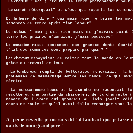
La charrue
" moi j'rtourne la terre profondément pour 
Le semoir
rétorquait" et c'est qui reparti les semenc
la herse
Et
de dire " oui mais moué je brise les mot
semences de terre après tion labour".
Le rouleau
" moi j'dit rien mais si j'navais point é
terre les graines n'auraient j'mais poussées".
Le canadien
riait doucement ses grandes dents écart
l'lit des semences sont préparé par qui ? "
Les chevaux
essayaient de calmer tout le monde en leu
grâce au travail de tous.
Le tombereau
la b
rempli de betteraves remerciait
prouesses de désherbage entre les rangs ,ce qui ava
récolte.
La moissonneuse lieuse
la charrette
et
se racontait le
récolte où une partie du chargement de la charrette (
menace de l'orage qui grondait au loin )avait vêlé
cours de route et qu'il avait fallu recharger sous la
A peine réveillé je me suis dit" il faudrait que je fasse 
outils de mon grand père"