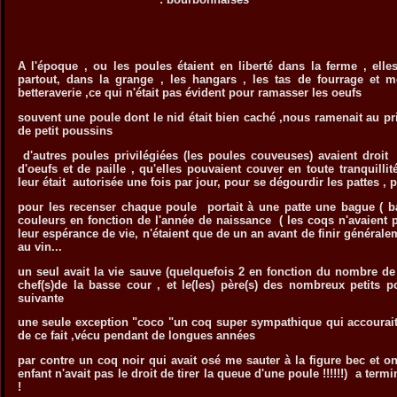
A l'époque , ou les poules étaient en liberté dans la ferme , elle
partout, dans la grange , les hangars , les tas de fourrage et 
betteraverie ,ce qui n'était pas évident pour ramasser les oeufs
souvent une poule dont le nid était bien caché ,nous ramenait au 
de petit poussins
d'autres poules privilégiées (les poules couveuses) avaient droit
d'oeufs et de paille , qu'elles pouvaient couver en toute tranquilli
leur était autorisée une fois par jour, pour se dégourdir les pattes , p
pour les recenser chaque poule portait à une patte une bague ( ba
couleurs en fonction de l'année de naissance ( les coqs n'avaient
leur espérance de vie, n'étaient que de un an avant de finir général
au vin...
un seul avait la vie sauve (quelquefois 2 en fonction du nombre de
chef(s)de la basse cour , et le(les) père(s) des nombreux petits 
suivante
une seule exception "coco "un coq super sympathique qui accourait 
de ce fait ,vécu pendant de longues années
par contre un coq noir qui avait osé me sauter à la figure bec et 
enfant n'avait pas le droit de tirer la queue d'une poule !!!!!!) a term
!