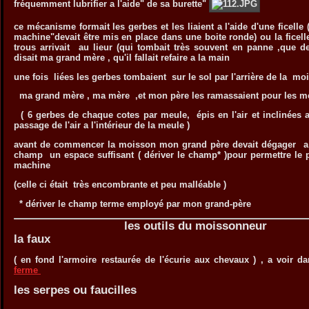
fréquemment lubrifier a l'aide" de sa burette"
ce mécanisme formait les gerbes et les liaient a l'aide d'une ficelle 
machine"devait être mis en place dans une boite ronde) ou la ficelle
trous arrivait au lieur (qui tombait très souvent en panne ,que 
disait ma grand mère , qu'il fallait refaire a la main
une fois liées les gerbes tombaient sur le sol par l'arrière de la m
ma grand mère , ma mère ,et mon père les ramassaient pour les me
( 6 gerbes de chaque cotes par meule, épis en l'air et inclinées 
passage de l'air a l'intérieur de la meule )
avant de commencer la moisson mon grand père devait dégager a l
champ un espace suffisant ( dériver le champ* )pour permettre le 
machine
(celle ci était très encombrante et peu malléable )
* dériver le champ terme employé par mon grand-père
les outils du moissonneur
la faux
( en fond l'armoire restaurée de l'écurie aux chevaux ) , a voir d
ferme
les serpes ou faucilles