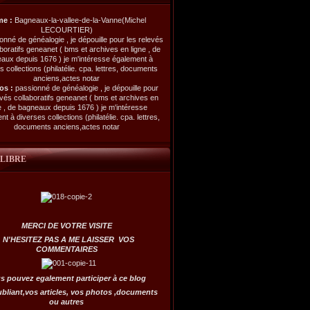
me :
Bagneaux-la-vallee-de-la-Vanne(Michel
LECOURTIER)
os :
passionné de généalogie , je dépouille pour
evés collaboratifs geneanet ( bms et archives en
e , de bagneaux depuis 1676 ) je m'intéresse
t à diverses collections (philatélie. cpa. lettres,
documents anciens,actes notar
 LIBRE
MERCI DE VOTRE VISITE
N'HESITEZ PAS A ME LAISSER VOS
COMMENTAIRES
s pouvez egalement participer à ce blog
ubliant,vos articles, vos photos ,documents
ou autres