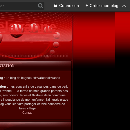
Connexion
+
Créer mon blog
elavanne
NTATION
og
: Le blog de bagneauxlavalleedelavanne
ption
: mes souvenirs de vacances dans ce petit
de l'Yonne --- la ferme de mes grands parents,ses
s, ses odeurs, la vie et l'histoire de la commune,
se insouciance de mon enfance.. j'aimerais grace
log vous les faire partager et faire connaitre ce
beau village.
Contact
L