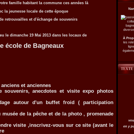
tre famille habitant la commune ces années là
Na
ec la jeunesse locale de cette époque
 retrouvailles et d'échange de souvenirs
lieu le dimanche 19 Mai 2013 dans les locaux de
À Prop
les rel
e école
de Bagneaux
lign
égalemen
TEXTE
s anciens et anciennes
 souvenirs, anecdotes et visite expo photos
age autour d'un buffet froid ( participation
du musée de la pêche et de la photo , promenade
vou
dre visite ,inscrivez-vous sur ce site (avant le
en y p
re