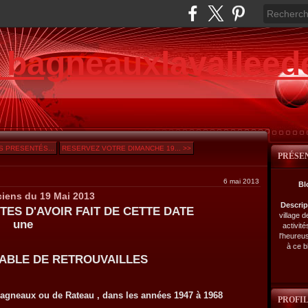
e bagneauxlavalleed
 PRESENTÉS...
RESERVEZ VOTRE DIMANCHE 19... >>
PRÉSE
6 mai 2013
Bl
ciens du 19 Mai 2013
Descri
ES D'AVOIR FAIT DE CETTE DATE
village 
e
activité
l'heureu
à ce b
E DE RETROUVAILLES
agneaux ou de Rateau , dans les années 1947 à 1968
PROFI