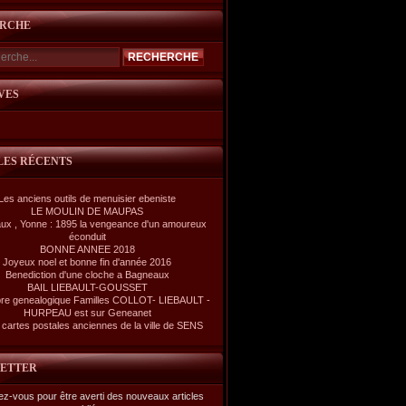
RCHE
VES
LES RÉCENTS
Les anciens outils de menuisier ebeniste
LE MOULIN DE MAUPAS
ux , Yonne : 1895 la vengeance d'un amoureux
éconduit
BONNE ANNEE 2018
Joyeux noel et bonne fin d'année 2016
Benediction d'une cloche a Bagneaux
BAIL LIEBAULT-GOUSSET
re genealogique Familles COLLOT- LIEBAULT -
HURPEAU est sur Geneanet
cartes postales anciennes de la ville de SENS
ETTER
z-vous pour être averti des nouveaux articles