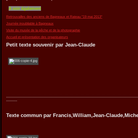
A voir également
Retrouvailles des anciens de Bagneaux et Rateau "19 mai 2013"
Journée inoubliable à Bagneaux
Visite du musée de la pêche et de la photographie
Accueil et présentation des organisateurs
Petit texte souvenir par Jean-Claude
-----------------------------------------------------------------------------------------------------------
---------
Texte commun par Francis,William,Jean-Claude,Miche